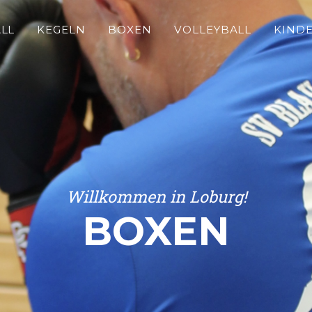
LL
KEGELN
BOXEN
VOLLEYBALL
KIND
Willkommen in Loburg!
BOXEN